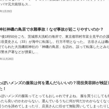
バマ元大統領もス...
0年1月29日
神社神磯の鳥居で水難事故！なぜ事故が起こりやすいのか？
日午後1時50分ごろ、茨城県大洗町の海岸で、東京都羽村市富士見平の介
古谷貴史さん（33）が海中に転落し、行方不明となった。 古谷さんは磯
建てられた大洗磯前神社の「神磯の鳥居」を訪れ、誤って転落したとみ
警水戸署などが捜索し...
9年11月28日
っぽいメンズの服装は何を選んだらいいの？現役美容師が検証
た！
っぽいメンズの服装ってとってもおしゃれですよね。 服を買うにしても
ったら良いのかわからない。選んでいるうちに何が何だかわからなくな
買うのを諦めてしまったり、店員さんに任せて無駄買いしてしまったり