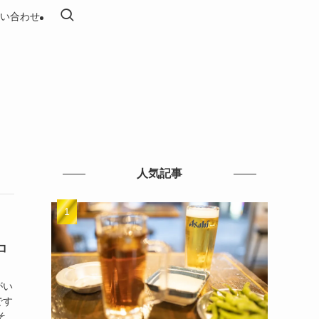
い合わせ
人気記事
コ
がい
です
そ