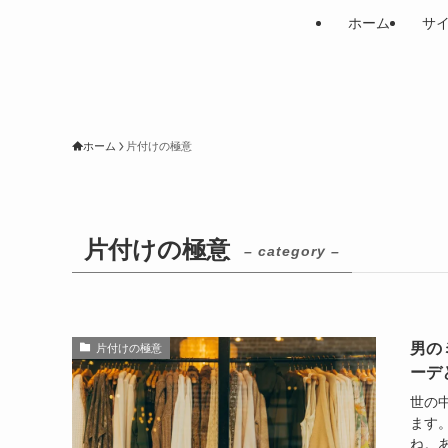
ホーム
サ
ホーム
片付けの極意
片付けの極意
– category –
男の
片付けの極意
ーデ
世の
ます
ね。