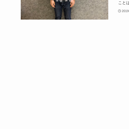
ことは
201