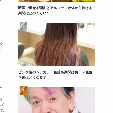
断酒で痩せる理由とアルコールが体から抜ける
期間はどのくらい？
護
の
ら
ピンク色のヘアカラー色落ち期間は何日？色落
ち後はどうなる？
し
何
って
した