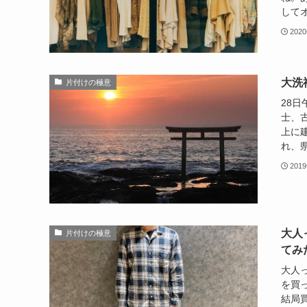
してオ
202
大洗
片付けの極意
28
士、
上に
れ、県
201
大人
片付けの極意
てみ
大人
を買
結局