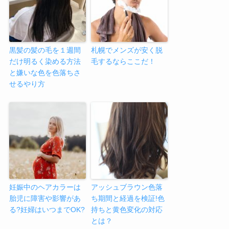
黒髪の髪の毛を１週間
札幌でメンズが安く脱
だけ明るく染める方法
毛するならここだ！
と嫌いな色を色落ちさ
せるやり方
妊娠中のヘアカラーは
アッシュブラウン色落
胎児に障害や影響があ
ち期間と経過を検証!色
る?妊婦はいつまでOK?
持ちと黄色変化の対応
とは？